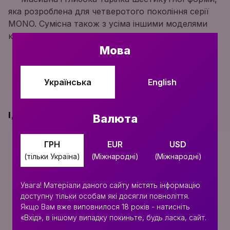
яка розроблена для четверотого покоління серії
MONO. Сумісна також з усіма іншими моделями
кальянів Embery.
Мова
Українська
English
ІДЕАЛЬНО ДО ЦЬОГО ТОВАРУ
Валюта
ГРН
EUR
USD
ХІТ
(тільки Україна)
(Міжнародні)
(Міжнародні)
Увага! Матеріали даного сайту містять інформацію
доступну тільки особам які досягли повноліття.
Якщо Вам вже виповнилося 18 років - натисніть
«Вхід», в іншому випадку покиньте, будь ласка, сайт.