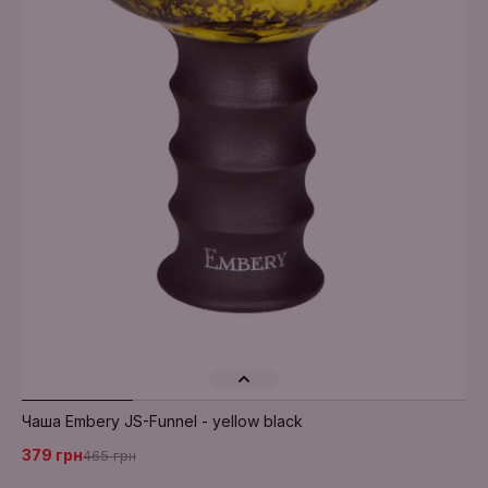
Додати в кошик
Чаша Embery JS-Funnel - yellow black
379 грн
465 грн