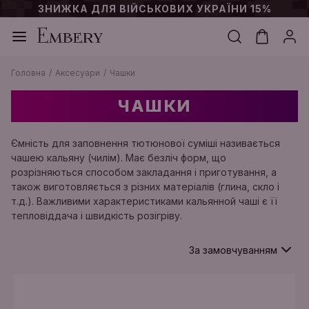
ЗНИЖКА ДЛЯ ВІЙСЬКОВИХ УКРАЇНИ 15%
Головна
Аксесуари
Чашки
ЧАШКИ
Ємність для заповнення тютюнової суміші називається
чашею кальяну (чилім). Має безліч форм, що
розрізняються способом закладання і приготування, а
також виготовляється з різних матеріалів (глина, скло і
т.д.). Важливими характеристиками кальянной чаші є її
тепловіддача і швидкість розігріву.
За замовчуванням