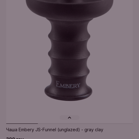
Чаша Embery JS-Funnel (unglazed) - gray clay