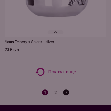
Додати в кошик
Чаша Embery x Solaris - silver
729 грн
Показати ще
1
2