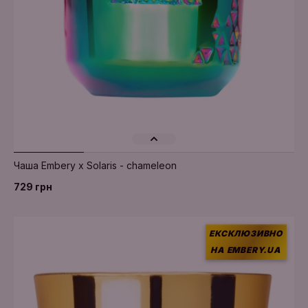
Чаша Embery x Solaris - chameleon
729 грн
ЕКСКЛЮЗИВНО
НА EMBERY.UA