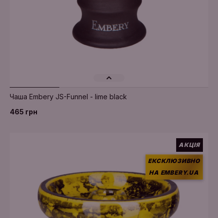
Чаша Embery JS-Funnel - lime black
465 грн
АКЦІЯ
ЕКСКЛЮЗИВНО
НА EMBERY.UA