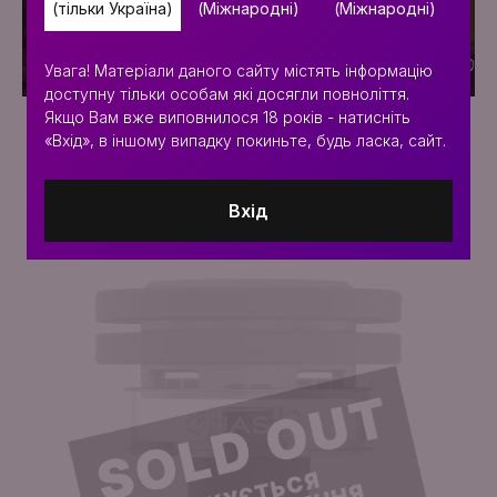
(тільки Україна)
(Міжнародні)
(Міжнародні)
Увага! Матеріали даного сайту містять інформацію
доступну тільки особам які досягли повноліття.
Якщо Вам вже виповнилося 18 років - натисніть
DEFENDER series
«Вхід», в іншому випадку покиньте, будь ласка, сайт.
Вхід