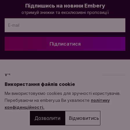
Підпишись на новини Embery
отримуй знижки та ексклюзивні пропозиції
Підписатися
Додати в кошик
Вгору
Використання файлів cookie
Ми використовуємо cookies для зручності користувачів.
КАТАЛОГ
ІНФОРМАЦІЯ
Перебуваючи на embery.ua Ви ухвалюєте
політику
конфіденційності.
КАЛЬЯНИ
ПРО НАС
Дозволити
Відмовитись
АКСЕСУАРИ
ДОСТАВКА ТА ОПЛАТА
ОПТ
КОНТАКТИ