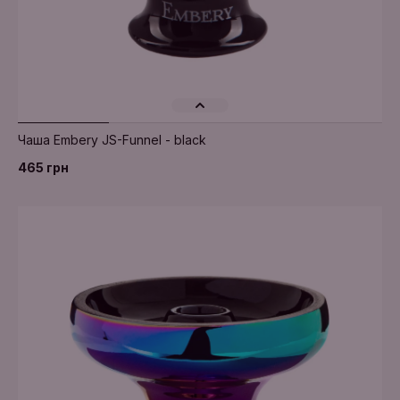
Додати в кошик
Чаша Embery JS-Funnel - black
465 грн