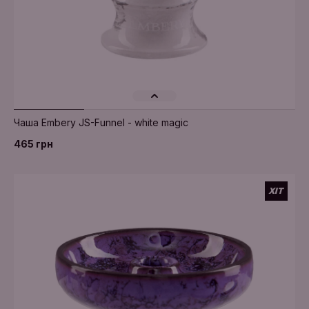
Додати в кошик
Чаша Embery JS-Funnel - white magic
465 грн
ХІТ