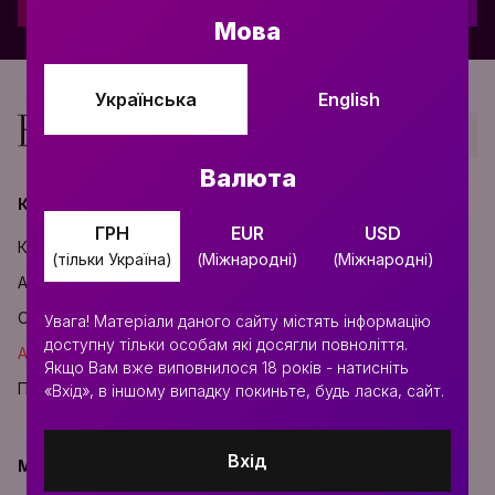
Підписатися
Мова
Українська
English
Вгору
Валюта
КАТАЛОГ
ІНФОРМАЦІЯ
ГРН
EUR
USD
КАЛЬЯНИ
ПРО НАС
(тільки Україна)
(Міжнародні)
(Міжнародні)
АКСЕСУАРИ
ДОСТАВКА ТА ОПЛАТА
ОПТ
КОНТАКТИ
Увага! Матеріали даного сайту містять інформацію
доступну тільки особам які досягли повноліття.
АКЦІЇ ТА ЗНИЖКИ
УГОДУ КОРИСТУВАЧА
Якщо Вам вже виповнилося 18 років - натисніть
ПЕРСОНАЛІЗАЦІЯ
«Вхід», в іншому випадку покиньте, будь ласка, сайт.
Вхід
МИ В СОЦМЕРЕЖАХ
МЕТОДИ ОПЛАТИ