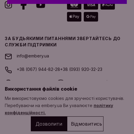
ЗА БУДЬЯКИМИ ПИТАННЯМИ ЗВЕРТАЙТЕСЬ ДО
СЛУЖБИ ПІДТРИМКИ
info@embery.ua
+38 (067) 944-82-28
+38 (093) 920-32-23
Whatsapp
Viber
Telegram
Використання файлів cookie
ГРАФІК РОБОТИ СЛУЖБИ ПІДТРИМКИ
Ми використовуємо cookies для зручності користувачів.
Перебуваючи на embery.ua Ви ухвалюєте
політику
ПН-ПТ з 10:00 до 19:00 EET(UTC+2)
конфіденційності.
EMBERY® є зареєстрованим товарним знаком. Всі права захищені ©
Дозволити
Відмовитись
Copyright 2011-2026