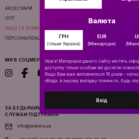
АКСЕСУАРИ
ДОСТАВКА ТА ОПЛАТА
ОПТ
КОНТАКТИ
Валюта
АКЦІЇ ТА ЗНИЖКИ
УГОДУ КОРИСТУВАЧА
ГРН
EUR
U
ПЕРСОНАЛІЗАЦІЯ
(тільки Україна)
(Міжнародні)
(Міжн
МИ В СОЦМЕРЕЖАХ
МЕТОДИ ОПЛАТИ
Увага! Матеріали даного сайту містять інф
доступну тільки особам які досягли повнолі
Якщо Вам вже виповнилося 18 років - натис
«Вхід», в іншому випадку покиньте, будь лас
Вхід
ЗА БУДЬЯКИМИ ПИТАННЯМИ ЗВЕРТАЙТЕСЬ ДО
СЛУЖБИ ПІДТРИМКИ
info@embery.ua